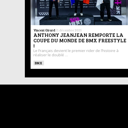
Vincent Girard
|
1 décembre 2025
ANTHONY JEANJEAN REMPORTE LA
COUPE DU MONDE DE BMX FREESTYLE
!
Le Français devient le premier rider de l’histoire à
réaliser le doublé …
BMX