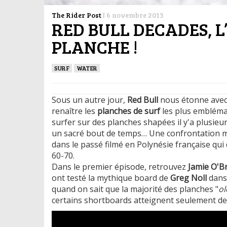
The Rider Post
|
6 novembre 2013
RED BULL DECADES, L
PLANCHE !
SURF
WATER
Sous un autre jour,
Red Bull
nous étonne avec 
renaître les
planches de surf
les plus emblémat
surfer sur des planches shapées il y'a plusieu
un sacré bout de temps… Une confrontation ma
dans le passé filmé en Polynésie française qu
60-70.
Dans le premier épisode, retrouvez
Jamie O'Br
ont testé la mythique board de
Greg Noll
dans 
quand on sait que la majorité des planches "
ol
certains shortboards atteignent seulement deu