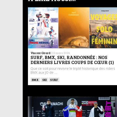
Vincent Girard
|
10 mars 2026
SURF, BMX, SKI, RANDONNÉE : NOS
DERNIERS LIVRES COUPS DE CŒUR (1)
Que ce soit pour revivre le triplé historique des riders
BMX aux JO de …
BMX
SKI
SURF