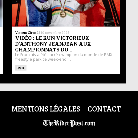
Vincent Girard
|
10 novembre 2025
VIDÉO : LE RUN VICTORIEUX
D’ANTHONY JEANJEAN AUX
CHAMPIONNATS DU …
Le Français a été sacré champion du monde de BMX
freestyle park ce week-end …
BMX
MENTIONS LÉGALES
CONTACT