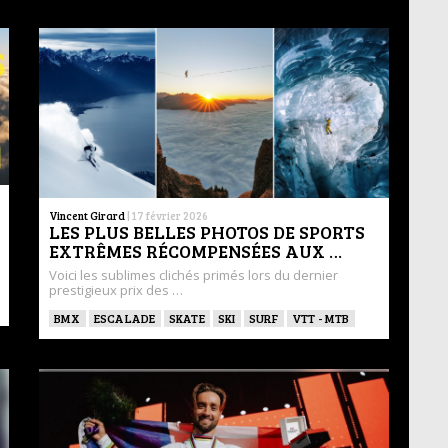
Vincent Girard
|
17 février 2026
LES PLUS BELLES PHOTOS DE SPORTS
EXTRÊMES RÉCOMPENSÉES AUX …
Voici les sublimes clichés primés lors du dernier
prestigieux prix des …
BMX
ESCALADE
SKATE
SKI
SURF
VTT - MTB