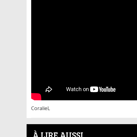
CoralieL
À LIRE AUSSI...