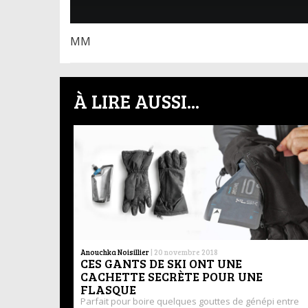
MM
À LIRE AUSSI...
Anouchka Noisillier
|
20 novembre 2018
CES GANTS DE SKI ONT UNE
CACHETTE SECRÈTE POUR UNE
FLASQUE
Parfait pour boire quelques gouttes de génépi entre