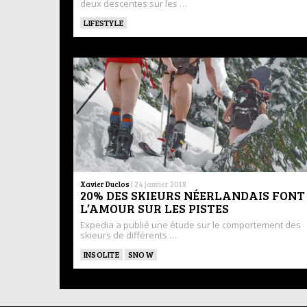
deux descentes sur les …
LIFESTYLE
Xavier Duclos
|
24 janvier 2018
20% DES SKIEURS NÉERLANDAIS FONT
L’AMOUR SUR LES PISTES
Expedia a publié une étude sur le comportement des
skieurs de différents …
INSOLITE
SNOW