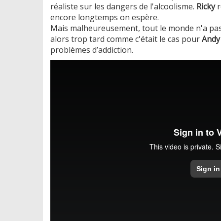
réaliste sur les dangers de l'alcoolisme.
Ricky
r
encore longtemps on espère.
Mais malheureusement, tout le monde n'a pas e
alors trop tard comme c'était le cas pour
Andy
problèmes d’addiction.