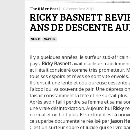
The Rider Post
|
10 décembre 2015
RICKY BASNETT REVI
ANS DE DESCENTE AU
SURF
WATER
Il y a quelques années, le surfeur sud-africai
pays.
Ricky Basnett
avait d'ailleurs rapidemen
et il était considéré comme très prometteur. M
tous ses espoirs et rêves se sont vite envolés.
Il s'ensuit une lente et douloureuse descente a
l'alcool qui va souvent de pair. Une dépressio
faisait constamment la fête et ne surfait plus.
Après avoir failli perdre sa femme et sa maison
une vraie désintoxication. Aujourd'hui
Ricky
re
normal et ne boit plus. Et surtout il est à no
ce superbe documentaire réalisé par
Jason H
C'est un surfeur sobre et lucide qui se livre 