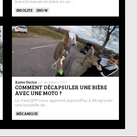
transformerait en bière en un …
INSOLITE
SNOW
Xavier Duclos
|
13 décembre 2017
COMMENT DÉCAPSULER UNE BIÈRE
AVEC UNE MOTO ?
Le crew EJPP nous apprend aujourd’hui à décapsuler
une bouteille de …
MÉCANIQUE