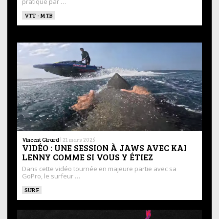
pratiqué par …
VTT - MTB
Vincent Girard
|
21 mars 2025
VIDÉO : UNE SESSION À JAWS AVEC KAI
LENNY COMME SI VOUS Y ÉTIEZ
Dans cette vidéo tournée en majeure partie avec sa
GoPro, le surfeur …
SURF