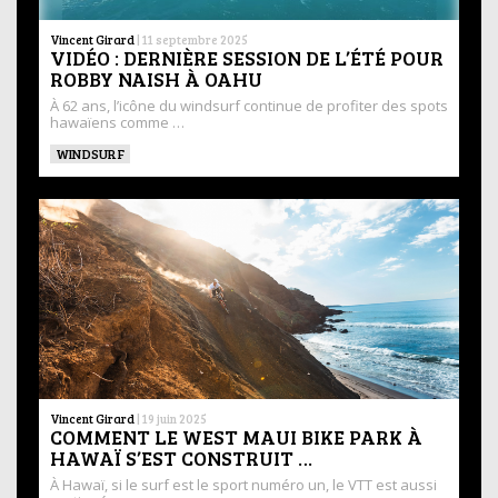
Vincent Girard
|
11 septembre 2025
VIDÉO : DERNIÈRE SESSION DE L’ÉTÉ POUR
ROBBY NAISH À OAHU
À 62 ans, l’icône du windsurf continue de profiter des spots
hawaïens comme …
WINDSURF
Vincent Girard
|
19 juin 2025
COMMENT LE WEST MAUI BIKE PARK À
HAWAÏ S’EST CONSTRUIT …
À Hawaï, si le surf est le sport numéro un, le VTT est aussi