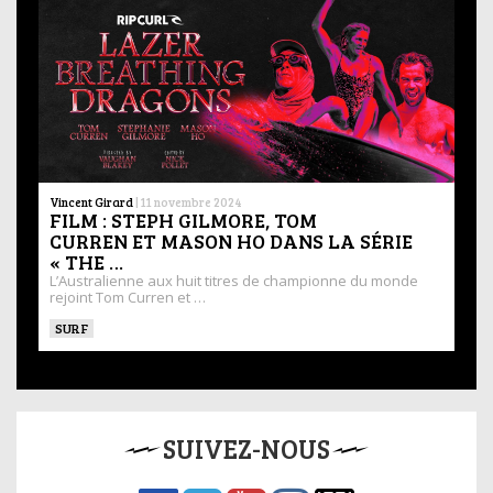
Vincent Girard
|
11 novembre 2024
FILM : STEPH GILMORE, TOM
CURREN ET MASON HO DANS LA SÉRIE
« THE …
L’Australienne aux huit titres de championne du monde
rejoint Tom Curren et …
SURF
SUIVEZ-NOUS