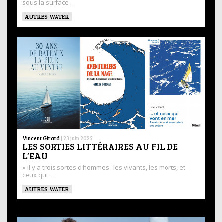
sous la surface …
AUTRES WATER
Vincent Girard
|
23 juin 2025
LES SORTIES LITTÉRAIRES AU FIL DE
L’EAU
« Il y a trois sortes d’hommes : les vivants, les morts, et
ceux qui …
AUTRES WATER