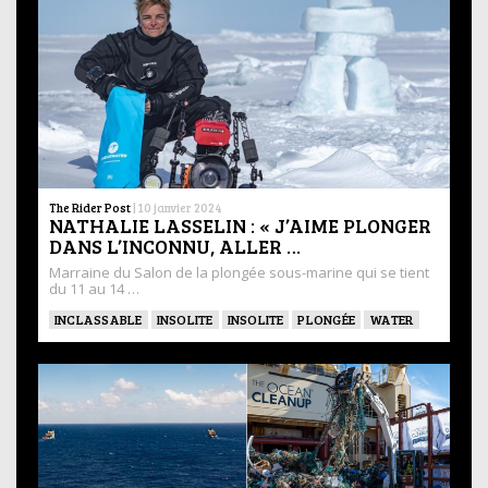
The Rider Post
|
10 janvier 2024
NATHALIE LASSELIN : « J’AIME PLONGER
DANS L’INCONNU, ALLER …
Marraine du Salon de la plongée sous-marine qui se tient
du 11 au 14 …
INCLASSABLE
INSOLITE
INSOLITE
PLONGÉE
WATER