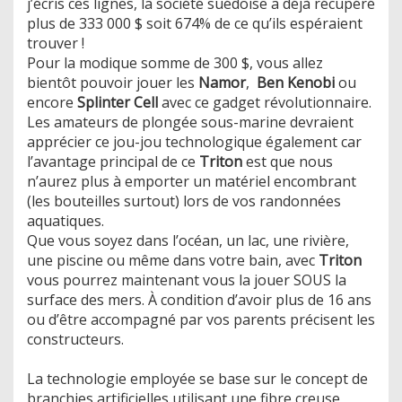
j’écris ces lignes, la société suédoise a déjà récupéré
plus de 333 000 $ soit 674% de ce qu’ils espéraient
trouver !
Pour la modique somme de 300 $, vous allez
bientôt pouvoir jouer les
Namor
,
Ben Kenobi
ou
encore
Splinter Cell
avec ce gadget révolutionnaire.
Les amateurs de plongée sous-marine devraient
apprécier ce jou-jou technologique également car
l’avantage principal de ce
Triton
est que nous
n’aurez plus à emporter un matériel encombrant
(les bouteilles surtout) lors de vos randonnées
aquatiques.
Que vous soyez dans l’océan, un lac, une rivière,
une piscine ou même dans votre bain, avec
Triton
vous pourrez maintenant vous la jouer SOUS la
surface des mers. À condition d’avoir plus de 16 ans
ou d’être accompagné par vos parents précisent les
constructeurs.
La technologie employée se base sur le concept de
branchies artificielles utilisant une fibre creuse