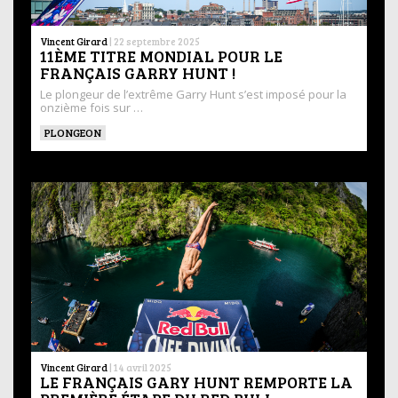
Vincent Girard
|
22 septembre 2025
11ÈME TITRE MONDIAL POUR LE
FRANÇAIS GARRY HUNT !
Le plongeur de l’extrême Garry Hunt s’est imposé pour la
onzième fois sur …
PLONGEON
Vincent Girard
|
14 avril 2025
LE FRANÇAIS GARY HUNT REMPORTE LA