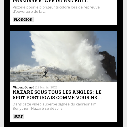
PREMIÈRE ÉTAPE DU RED BULL …
Victoire pour le plongeur tricolore lors de l’épreuve
d’ouverture de la …
PLONGEON
Vincent Girard
|
12 février 2025
NAZARÉ SOUS TOUS LES ANGLES : LE
SPOT PORTUGAIS COMME VOUS NE …
Dans cette vidéo superbe signée du cadreur Tim
Bonython, Nazaré se dévoile …
SURF