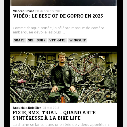
Vincent Girard
|
31 décembre 2025
VIDÉO : LE BEST OF DE GOPRO EN 2025
Comme chaque année, la célèbre marque de caméra
embarquée dévoile les plus …
SKATE
SKI
SURF
VTT - MTB
WINGSUIT
Anouchka Noisillier
|
31 mai 2018
FIXIE, BMX, TRIAL … QUAND ARTE
S’INTÉRESSE À LA BIKE LIFE
La chaine se lance dans une série de vidéos appelées «