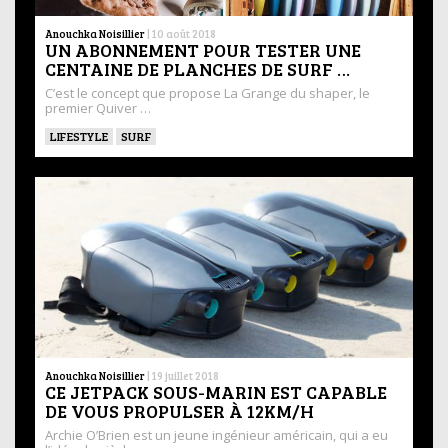
Anouchka Noisillier
|
10 août 2018
UN ABONNEMENT POUR TESTER UNE
CENTAINE DE PLANCHES DE SURF …
C’est le concept que propose La Grange du shaper, le
premier Quiver …
LIFESTYLE
SURF
Anouchka Noisillier
|
19 juillet 2018
CE JETPACK SOUS-MARIN EST CAPABLE
DE VOUS PROPULSER À 12KM/H
Archie O’Brien est un jeune ingénieur américain, qui a eu