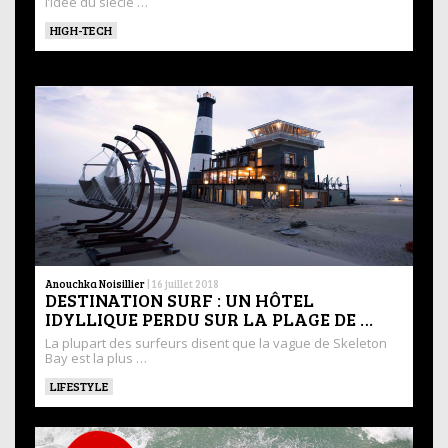
l’idée du siècle …
HIGH-TECH
Anouchka Noisillier
|
16 juillet 2018
DESTINATION SURF : UN HÔTEL
IDYLLIQUE PERDU SUR LA PLAGE DE …
La plupart des surfeurs disent que la vague de Skeleton
Bay est la plus …
LIFESTYLE