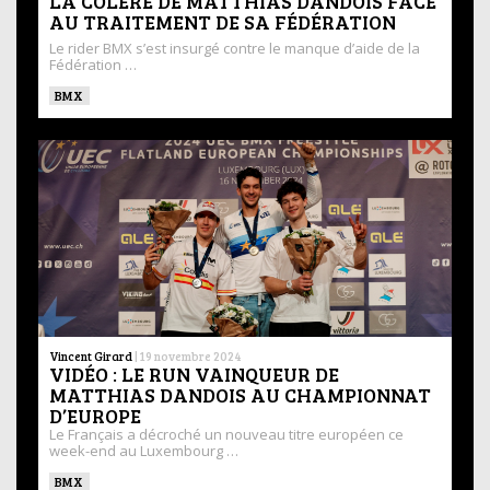
LA COLÈRE DE MATTHIAS DANDOIS FACE
AU TRAITEMENT DE SA FÉDÉRATION
Le rider BMX s’est insurgé contre le manque d’aide de la
Fédération …
BMX
Vincent Girard
|
19 novembre 2024
VIDÉO : LE RUN VAINQUEUR DE
MATTHIAS DANDOIS AU CHAMPIONNAT
D’EUROPE
Le Français a décroché un nouveau titre européen ce
week-end au Luxembourg …
BMX