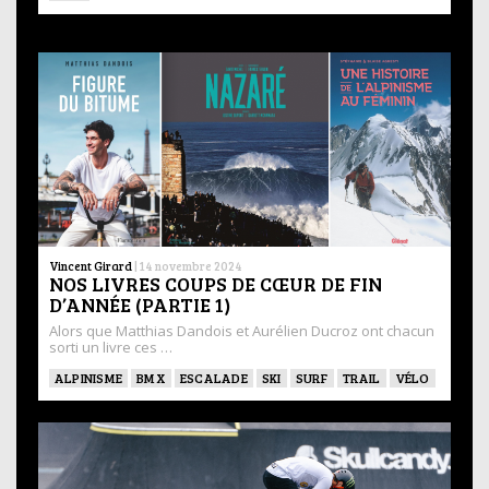
Vincent Girard
|
14 novembre 2024
NOS LIVRES COUPS DE CŒUR DE FIN
D’ANNÉE (PARTIE 1)
Alors que Matthias Dandois et Aurélien Ducroz ont chacun
sorti un livre ces …
ALPINISME
BMX
ESCALADE
SKI
SURF
TRAIL
VÉLO