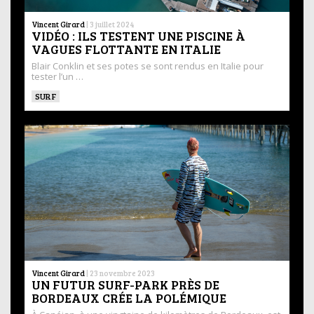
Vincent Girard
|
3 juillet 2024
VIDÉO : ILS TESTENT UNE PISCINE À
VAGUES FLOTTANTE EN ITALIE
Blair Conklin et ses potes se sont rendus en Italie pour
tester l’un …
SURF
Vincent Girard
|
23 novembre 2023
UN FUTUR SURF-PARK PRÈS DE
BORDEAUX CRÉE LA POLÉMIQUE