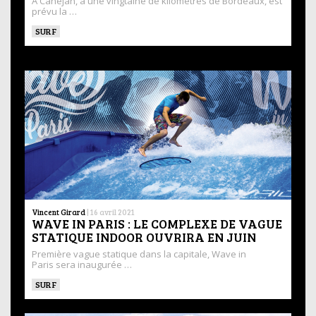
À Canéjan, à une vingtaine de kilomètres de Bordeaux, est
prévu la …
SURF
Vincent Girard
|
16 avril 2021
WAVE IN PARIS : LE COMPLEXE DE VAGUE
STATIQUE INDOOR OUVRIRA EN JUIN
Première vague statique dans la capitale, Wave in
Paris sera inaugurée …
SURF