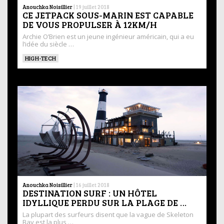
Anouchka Noisillier
|
19 juillet 2018
CE JETPACK SOUS-MARIN EST CAPABLE
DE VOUS PROPULSER À 12KM/H
Archie O’Brien est un jeune ingénieur américain, qui a eu
l’idée du siècle …
HIGH-TECH
Anouchka Noisillier
|
16 juillet 2018
DESTINATION SURF : UN HÔTEL
IDYLLIQUE PERDU SUR LA PLAGE DE …
La plupart des surfeurs disent que la vague de Skeleton
Bay est la plus …