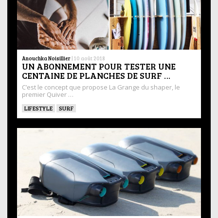
Anouchka Noisillier
|
10 août 2018
UN ABONNEMENT POUR TESTER UNE
CENTAINE DE PLANCHES DE SURF …
C’est le concept que propose La Grange du shaper, le
premier Quiver …
LIFESTYLE
SURF