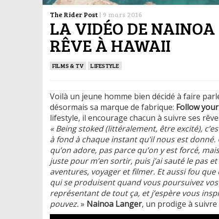
The Rider Post
|
9 mars 2016
LA VIDÉO DE NAINOA
RÊVE À HAWAII
FILMS & TV
LIFESTYLE
Voilà un jeune homme bien décidé à faire parle
désormais sa marque de fabrique:
Follow your
lifestyle, il encourage chacun à suivre ses rêv
« Being stoked (littéralement, être excité), c
à fond à chaque instant qu’il nous est donné. C
qu’on adore, pas parce qu’on y est forcé, mais 
juste pour m’en sortir, puis j’ai sauté le pas e
aventures, voyager et filmer. Et aussi fou que 
qui se produisent quand vous poursuivez vos p
représentant de tout ça, et j’espère vous inspi
pouvez.
»
Nainoa Langer
, un prodige à suivre 