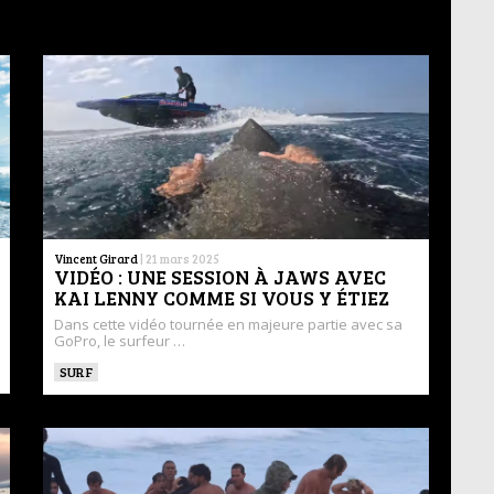
Vincent Girard
|
21 mars 2025
VIDÉO : UNE SESSION À JAWS AVEC
KAI LENNY COMME SI VOUS Y ÉTIEZ
Dans cette vidéo tournée en majeure partie avec sa
GoPro, le surfeur …
SURF