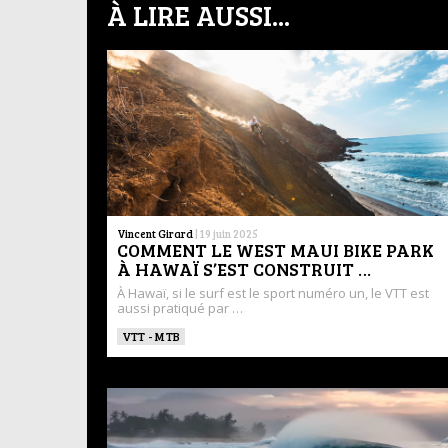
À LIRE AUSSI...
Vincent Girard
|
19 juin 2025
COMMENT LE WEST MAUI BIKE PARK
À HAWAÏ S’EST CONSTRUIT …
À Hawaï, si le surf est le sport numéro un, le VTT est
aussi pratiqué par …
VTT - MTB