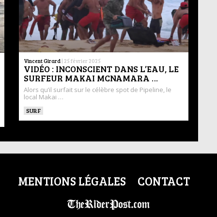
Vincent Girard
|
25 février 2025
VIDÉO : INCONSCIENT DANS L’EAU, LE
SURFEUR MAKAI MCNAMARA …
Alors qu’il surfait sur le célèbre spot de Pipeline, le
local Makai …
SURF
MENTIONS LÉGALES
CONTACT