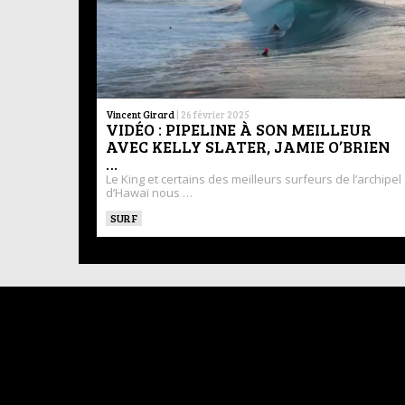
Vincent Girard
|
26 février 2025
VIDÉO : PIPELINE À SON MEILLEUR
AVEC KELLY SLATER, JAMIE O’BRIEN
…
Le King et certains des meilleurs surfeurs de l’archipel
d’Hawaï nous …
SURF