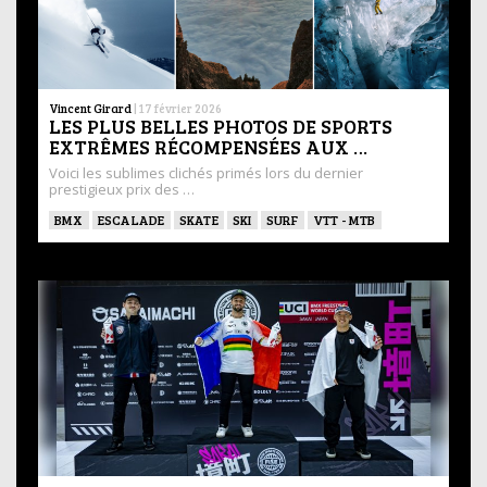
Vincent Girard
|
17 février 2026
LES PLUS BELLES PHOTOS DE SPORTS
EXTRÊMES RÉCOMPENSÉES AUX …
Voici les sublimes clichés primés lors du dernier
prestigieux prix des …
BMX
ESCALADE
SKATE
SKI
SURF
VTT - MTB