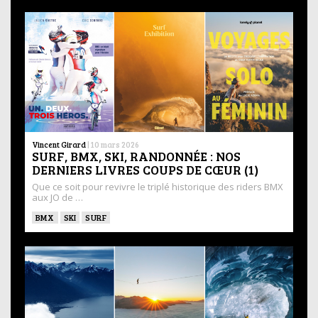
Vincent Girard
|
10 mars 2026
SURF, BMX, SKI, RANDONNÉE : NOS
DERNIERS LIVRES COUPS DE CŒUR (1)
Que ce soit pour revivre le triplé historique des riders BMX
aux JO de …
BMX
SKI
SURF