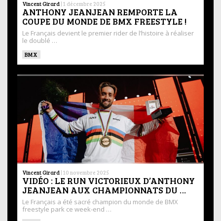
Vincent Girard
|
1 décembre 2025
ANTHONY JEANJEAN REMPORTE LA
COUPE DU MONDE DE BMX FREESTYLE !
Le Français devient le premier rider de l’histoire à réaliser
le doublé …
BMX
Vincent Girard
|
10 novembre 2025
VIDÉO : LE RUN VICTORIEUX D’ANTHONY
JEANJEAN AUX CHAMPIONNATS DU …
Le Français a été sacré champion du monde de BMX
freestyle park ce week-end …