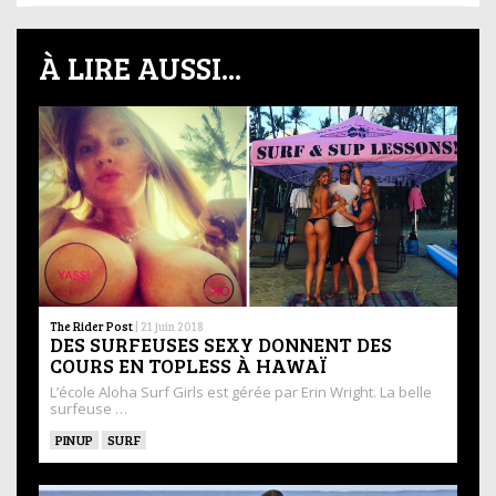
À LIRE AUSSI...
The Rider Post
|
21 juin 2018
DES SURFEUSES SEXY DONNENT DES
COURS EN TOPLESS À HAWAÏ
L’école Aloha Surf Girls est gérée par Erin Wright. La belle
surfeuse …
PINUP
SURF