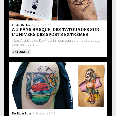
Xavier Duclos
|
15 février 2018
AU PAYS BASQUE, DES TATOUAGES SUR
L’UNIVERS DES SPORTS EXTRÊMES
« Les Aiguilles de Dje » est le nouveau salon de tatouage
pour les riders. …
TATOUAGE
The Rider Post
|
5 décembre 2017