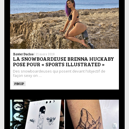
Xavier Duclos
|
21 mars 2018
LA SNOWBOARDEUSE BRENNA HUCKABY
POSE POUR « SPORTS ILLUSTRATED »
Des snowboardeuses qui posent devant l’objectif de
façon sexy on …
PINUP