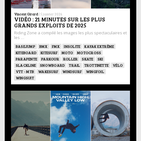
Vincent Girard
|
5 janvier 2026
VIDÉO : 21 MINUTES SUR LES PLUS
GRANDS EXPLOITS DE 2025
Riding Zone a compilé les images les plus spectaculaires et
les …
BASEJUMP
BMX
FMX
INSOLITE
KAYAK EXTRÊME
KITEBOARD
KITESURF
MOTO
MOTOCROSS
PARAPENTE
PARKOUR
ROLLER
SKATE
SKI
SLACKLINE
SNOWBOARD
TRAIL
TROTTINETTE
VÉLO
VTT - MTB
WAKESURF
WINDSURF
WINGFOIL
WINGSUIT