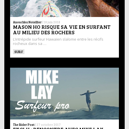
Anouchka Noisillier
|
18 juin 2018
MASON HO RISQUE SA VIE EN SURFANT
AU MILIEU DES ROCHERS
L’intrépide surfeur Hawaïen slalome entre les récifs
rocheux dans sa …
SURF
The Rider Post
|
27 octobre 2017