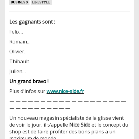
BUSINESS
LIFESTYLE
Les gagnants sont :
Felix…
Romain…
Olivier…
Thibault…
Julien…
Un grand bravo !
Plus d'infos sur
www.nice-side.fr
— — — — — — — — — — — — — — — — — — —
— — — — — — — — — —
Un nouveau magasin spécialiste de la glisse vient
de voir le jour, il s’appelle
Nice Side
et le concept du
shop est de faire profiter des bons plans à un
maximum de monde.