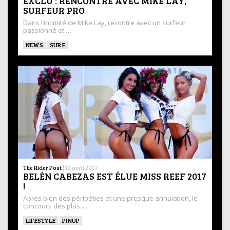
EXCLU : RENCONTRE AVEC MIKE LAY,
SURFEUR PRO
Dans l’intimité de Mike Lay, recontre avec un surfeur
passionné et …
NEWS
SURF
The Rider Post
|
12 avril 2017
BELÉN CABEZAS EST ÉLUE MISS REEF 2017
!
Après bien des péripéties et une presque annulation, le
concours des plus …
LIFESTYLE
PINUP