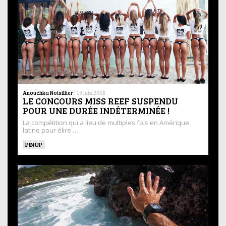
Anouchka Noisillier
|
19 juin 2018
LE CONCOURS MISS REEF SUSPENDU
POUR UNE DURÉE INDÉTERMINÉE !
La compétition qui a lieu de multiples fois en Amérique
latine pour élire …
PINUP