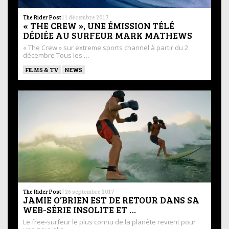
The Rider Post
|
1 décembre 2017
« THE CREW », UNE ÉMISSION TÉLÉ
DÉDIÉE AU SURFEUR MARK MATHEWS
« The Crew » sur extreme sports channel à partir du 2
décembre Tous les …
FILMS & TV
NEWS
The Rider Post
|
26 septembre 2017
JAMIE O’BRIEN EST DE RETOUR DANS SA
WEB-SÉRIE INSOLITE ET …
Le free-surfeur le plus connu de la planète revient pour