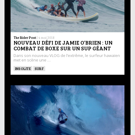
The Rider Post
|
4 mai 2018
NOUVEAU DÉFI DE JAMIE O’BRIEN : UN
COMBAT DE BOXE SUR UN SUP GÉANT
Dans son nouveau VLOG de l’extrême, le surfeur hawaïen
met en scène une …
INSOLITE
SURF