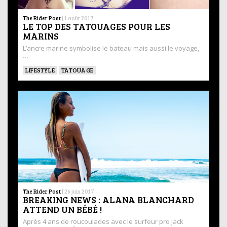
The Rider Post
|
1 août 2017
LE TOP DES TATOUAGES POUR LES
MARINS
L’ancre marine symbolise le bateau mais aussi le voyage,
…
LIFESTYLE
TATOUAGE
The Rider Post
|
26 juin 2017
BREAKING NEWS : ALANA BLANCHARD
ATTEND UN BÉBÉ !
Après 4 ans de roucoulades avec le surfeur pro Jack