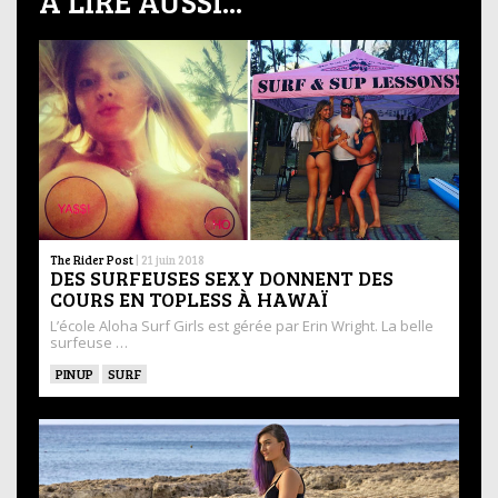
À LIRE AUSSI...
The Rider Post
|
21 juin 2018
DES SURFEUSES SEXY DONNENT DES
COURS EN TOPLESS À HAWAÏ
L’école Aloha Surf Girls est gérée par Erin Wright. La belle
surfeuse …
PINUP
SURF