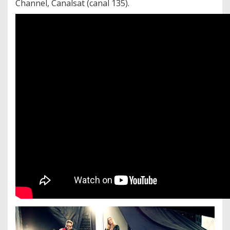
Channel, Canalsat (canal 135).