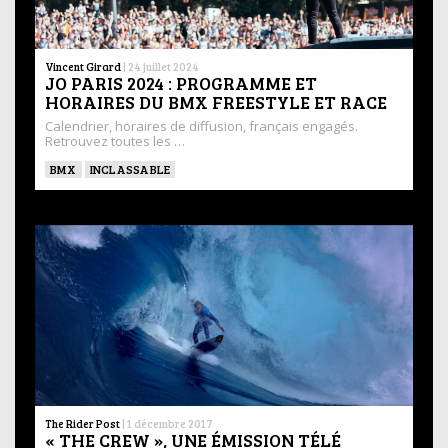
Vincent Girard
|
24 juillet 2024
JO PARIS 2024 : PROGRAMME ET
HORAIRES DU BMX FREESTYLE ET RACE
Calendrier, horaires de diffusion, français engagés.
Retrouvez toutes les …
BMX
INCLASSABLE
The Rider Post
|
1 décembre 2017
« THE CREW », UNE ÉMISSION TÉLÉ