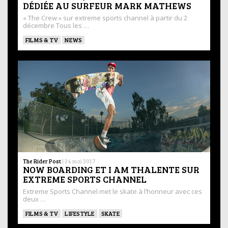
DÉDIÉE AU SURFEUR MARK MATHEWS
« The Crew » sur extreme sports channel à partir du 2
décembre Tous les …
FILMS & TV
NEWS
The Rider Post
|
24 mai 2017
NOW BOARDING ET I AM THALENTE SUR
EXTREME SPORTS CHANNEL
Extreme Sports Channel met le skate à l’honneur avec ces
deux …
FILMS & TV
LIFESTYLE
SKATE