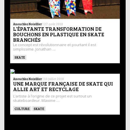
Anouchka Noisillier
|
27 août 2018
L’ÉPATANTE TRANSFORMATION DE
BOUCHONS EN PLASTIQUE EN SKATE
BRANCHÉS
Le concept est révolutionnaire et pourtant il est
simplissime. Jonathan …
SKATE
Anouchka Noisillier
|
10 juillet 2018
UNE MARQUE FRANÇAISE DE SKATE QUI
ALLIE ART ET RECYCLAGE
L’artiste à l’origine de ce projet est surtout un
skateboardeur. Maxime …
CULTURE
SKATE