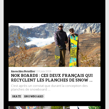
Anouchka Noisillier
|
20 juin 2018
NOK BOARDS : CES DEUX FRANÇAIS QUI
RECYCLENT LES PLANCHES DE SNOW …
C’est après un constat que durant la conception des
planches de snowboard …
SKATE
SNOWBOARD