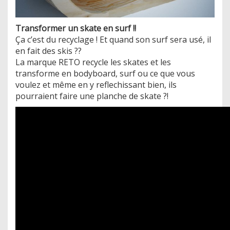
Transformer un skate en surf !!
Ça c’est du recyclage ! Et quand son surf sera usé, il
en fait des skis ??
La marque RETO recycle les skates et les
transforme en bodyboard, surf ou ce que vous
voulez et même en y reflechissant bien, ils
pourraient faire une planche de skate ?!