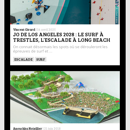
Vincent Girard
|
16 avril 2025
JO DE LOS ANGELES 2028 : LE SURF À
TRESTLES, L’ESCALADE À LONG BEACH
On connait désormais les spots où se dérouleront les
épreuves de surf et …
ESCALADE
SURF
Anouchka Noisillier
|
21 juin 2018