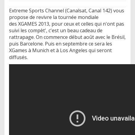
Extreme Sports Channel (Canalsat, Canal 142) vous
propose de revivre la tournée mondiale
des XGAMES 2013, pour ceux et celles qui n'ont pas
suivi les compèt', c'est un beau cadeau de
rattrapage. On commence début août avec le Brésil,
puis Barcelone. Puis en septembre ce sera les
XGames à Munich et à Los Angeles qui seront
diffusés.