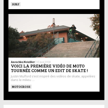
SURF
Anouchka Noisillier
|
15 mai 2018
VOICI LA PREMIÈRE VIDÉO DE MOTO
TOURNÉE COMME UN EDIT DE SKATE !
Justin Mulford s’est inspiré des vidéos de skate, appelées
dans le milieu …
MOTOCROSS