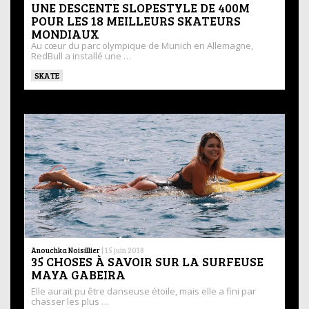
UNE DESCENTE SLOPESTYLE DE 400M
POUR LES 18 MEILLEURS SKATEURS
MONDIAUX
Au cœur du parc olympique de Munich en Allemagne,
RedBull a installé une …
SKATE
Anouchka Noisillier
|
15 juin 2018
35 CHOSES À SAVOIR SUR LA SURFEUSE
MAYA GABEIRA
Elle aurait pu être danseuse étoile, mais elle a fini par
chasser les plus …