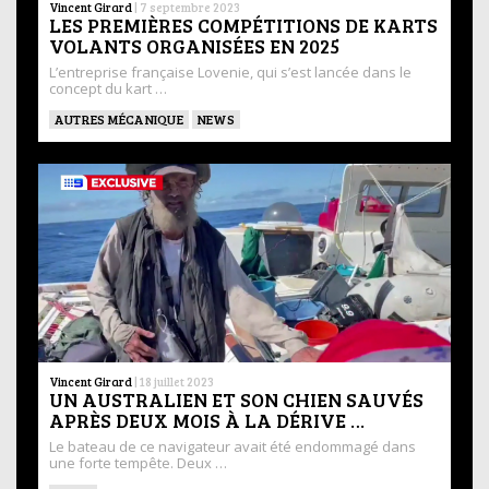
Vincent Girard
|
7 septembre 2023
LES PREMIÈRES COMPÉTITIONS DE KARTS
VOLANTS ORGANISÉES EN 2025
L’entreprise française Lovenie, qui s’est lancée dans le
concept du kart …
AUTRES MÉCANIQUE
NEWS
Vincent Girard
|
18 juillet 2023
UN AUSTRALIEN ET SON CHIEN SAUVÉS
APRÈS DEUX MOIS À LA DÉRIVE …
Le bateau de ce navigateur avait été endommagé dans
une forte tempête. Deux …