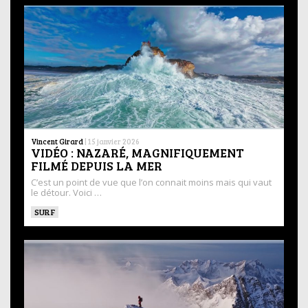
Vincent Girard
|
15 janvier 2026
VIDÉO : NAZARÉ, MAGNIFIQUEMENT
FILMÉ DEPUIS LA MER
C’est un point de vue que l’on connait moins mais qui vaut
le détour. Voici …
SURF