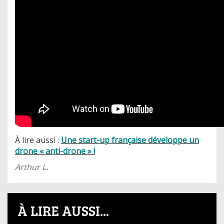
À lire aussi :
Une start-up française développe un
drone « anti-drone » !
Arthur L.
À LIRE AUSSI...