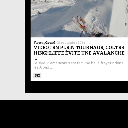
Vincent Girard
|
29 septembre 2024
VIDÉO : EN PLEIN TOURNAGE, COLTER
HINCHLIFFE ÉVITE UNE AVALANCHE
…
Le skieur américain s’est fait une belle frayeur dans
les Alpes …
SKI