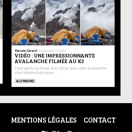
Vincent Girard
|
3 septembre 2024
VIDÉO : UNE IMPRESSIONNANTE
AVALANCHE FILMÉE AU K2
C’est après la chute d’un sérac que cette avalanche
s’est déclenchée pour …
ALPINISME
MENTIONS LÉGALES
CONTACT