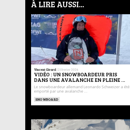
À LIRE AUSSI...
Vincent Girard
|
2 février 2026
VIDÉO : UN SNOWBOARDEUR PRIS
DANS UNE AVALANCHE EN PLEINE …
Le snowboardeur allemand Leonardo Schweizer a été
emporté par une avalanche …
SNOWBOARD