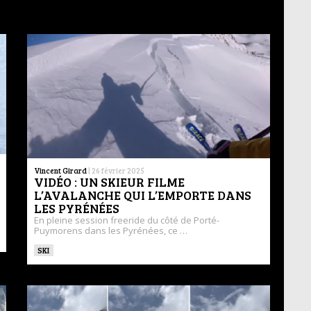
Vincent Girard
|
26 février 2025
VIDÉO : UN SKIEUR FILME
L’AVALANCHE QUI L’EMPORTE DANS
LES PYRÉNÉES
En pleine session freeride du côté de Porté-
Puymorens dans les Pyrénées, ce …
SKI