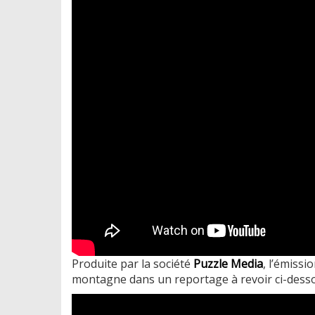
Produite par la société
Puzzle Media
, l’émissi
montagne dans un reportage à revoir ci-dess