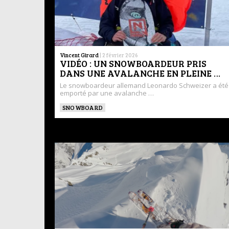
Vincent Girard
|
2 février 2026
VIDÉO : UN SNOWBOARDEUR PRIS
DANS UNE AVALANCHE EN PLEINE …
Le snowboardeur allemand Leonardo Schweizer a été
emporté par une avalanche …
SNOWBOARD