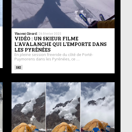
Vincent Girard
|
26 février 2025
VIDÉO : UN SKIEUR FILME
L’AVALANCHE QUI L’EMPORTE DANS
LES PYRÉNÉES
En pleine session freeride du côté de Porté-
Puymorens dans les Pyrénées, ce …
SKI