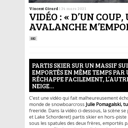
Vincent Girard
|
24 mars 2021
VIDÉO : « D’UN COUP,
AVALANCHE M’EMPOR
SKI
PARTIS SKIER SUR UN MASSIF SU
EMPORTÉS EN MÊME TEMPS PAR U
RÉCHAPPE FACILEMENT, L’AUTRE
NEIGE…
C’est une vidéo qui fait malheureusement écho
monde de snowboarcross
Julie Pomagalski, t
freeride. Dans la vidéo ci-dessous, la scène s
et Lake Schorderet) partis skier en hors-piste
sous les spatules des deux frères, emportés par