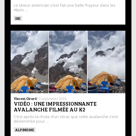
Le skieur américain s’est fait une belle frayeur dans les
Alpes …
SKI
Vincent Girard
|
3 septembre 2024
VIDÉO : UNE IMPRESSIONNANTE
AVALANCHE FILMÉE AU K2
C’est après la chute d’un sérac que cette avalanche s’est
déclenchée pour …
ALPINISME