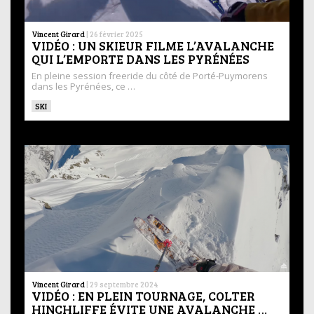
Vincent Girard
|
26 février 2025
VIDÉO : UN SKIEUR FILME L’AVALANCHE
QUI L’EMPORTE DANS LES PYRÉNÉES
En pleine session freeride du côté de Porté-Puymorens
dans les Pyrénées, ce …
SKI
Vincent Girard
|
29 septembre 2024
VIDÉO : EN PLEIN TOURNAGE, COLTER
HINCHLIFFE ÉVITE UNE AVALANCHE …