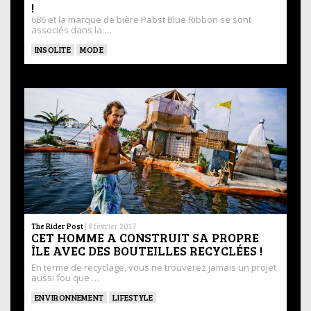
!
686 et la marque de bière Pabst Blue Ribbon se sont
associés dans la …
INSOLITE
MODE
The Rider Post
|
8 février 2017
CET HOMME A CONSTRUIT SA PROPRE
ÎLE AVEC DES BOUTEILLES RECYCLÉES !
En terme de recyclage, vous ne trouverez jamais un projet
aussi fou que …
ENVIRONNEMENT
LIFESTYLE