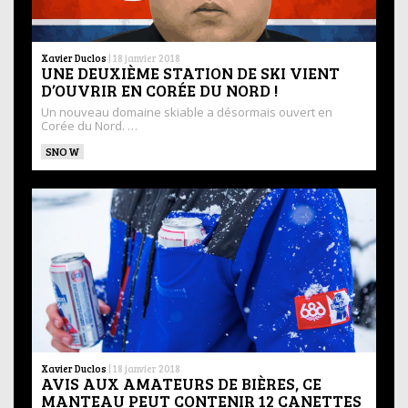
Xavier Duclos
|
18 janvier 2018
UNE DEUXIÈME STATION DE SKI VIENT
D’OUVRIR EN CORÉE DU NORD !
Un nouveau domaine skiable a désormais ouvert en
Corée du Nord. …
SNOW
Xavier Duclos
|
18 janvier 2018
AVIS AUX AMATEURS DE BIÈRES, CE
MANTEAU PEUT CONTENIR 12 CANETTES