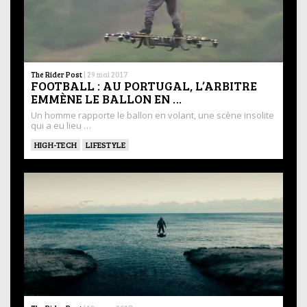
The Rider Post
|
29 mai 2017
FOOTBALL : AU PORTUGAL, L’ARBITRE
EMMÈNE LE BALLON EN …
Un homme rapporte le ballon en volant, une scène insolite
qui a eu lieu …
HIGH-TECH
LIFESTYLE