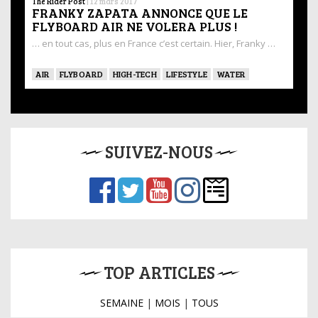
The Rider Post
|
12 mars 2017
FRANKY ZAPATA ANNONCE QUE LE
FLYBOARD AIR NE VOLERA PLUS !
… en tout cas, plus en France c’est certain. Hier, Franky …
AIR
FLYBOARD
HIGH-TECH
LIFESTYLE
WATER
SUIVEZ-NOUS
TOP ARTICLES
SEMAINE
|
MOIS
|
TOUS