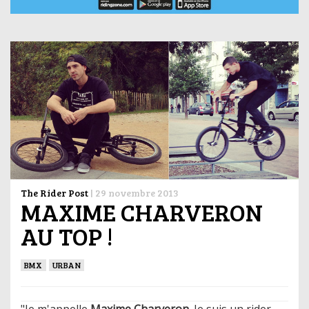
The Rider Post
|
29 novembre 2013
MAXIME CHARVERON
AU TOP !
BMX
URBAN
"Je m'appelle
Maxime Charveron
. Je suis un rider