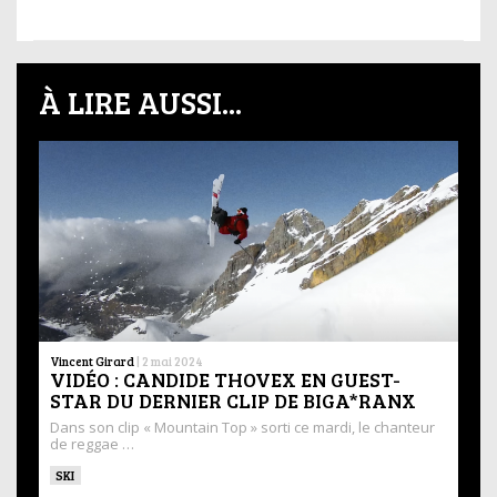
À LIRE AUSSI...
Vincent Girard
|
2 mai 2024
VIDÉO : CANDIDE THOVEX EN GUEST-
STAR DU DERNIER CLIP DE BIGA*RANX
Dans son clip « Mountain Top » sorti ce mardi, le chanteur
de reggae …
SKI