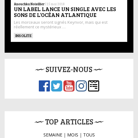
Anouchka Noisillier
|
15 mai 2018
UN LABEL LANCE UN SINGLE AVEC LES
SONS DE L’OCÉAN ATLANTIQUE
Les morceaux seront signés Keynvor, mais qui est
réellement ce mystérieux …
INSOLITE
SUIVEZ-NOUS
TOP ARTICLES
SEMAINE
|
MOIS
|
TOUS