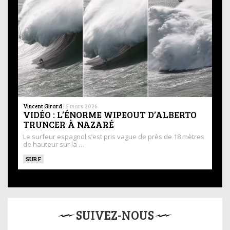
Vincent Girard
|
5 mars 2026
VIDÉO : L’ÉNORME WIPEOUT D’ALBERTO
TRUNCER À NAZARÉ
Le surfeur espagnol s’est pris vague de près de 18 mètres
de hauteur sur la …
SURF
SUIVEZ-NOUS