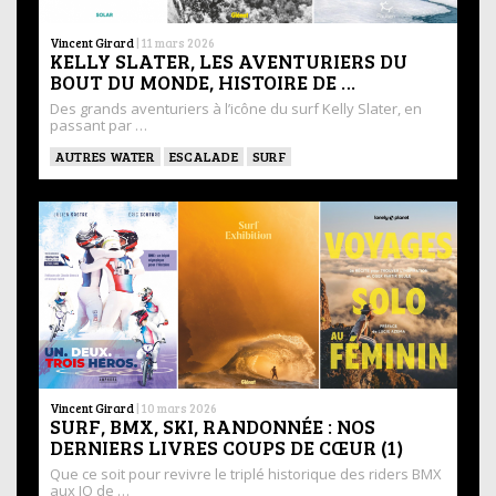
Vincent Girard
|
11 mars 2026
KELLY SLATER, LES AVENTURIERS DU
BOUT DU MONDE, HISTOIRE DE …
Des grands aventuriers à l’icône du surf Kelly Slater, en
passant par …
AUTRES WATER
ESCALADE
SURF
Vincent Girard
|
10 mars 2026
SURF, BMX, SKI, RANDONNÉE : NOS
DERNIERS LIVRES COUPS DE CŒUR (1)
Que ce soit pour revivre le triplé historique des riders BMX
aux JO de …