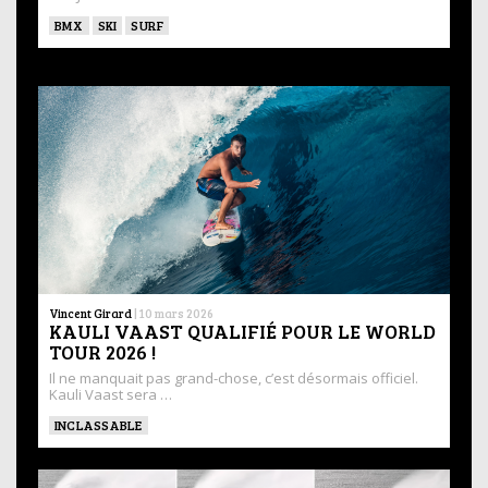
BMX
SKI
SURF
Vincent Girard
|
10 mars 2026
KAULI VAAST QUALIFIÉ POUR LE WORLD
TOUR 2026 !
Il ne manquait pas grand-chose, c’est désormais officiel.
Kauli Vaast sera …
INCLASSABLE