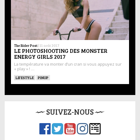
The Rider Post
|
11 août 2017
LE PHOTOSHOOTING DES MONSTER
ENERGY GIRLS 2017
La température va monter d’un cran si vous appuyez sur
« play » ! …
LIFESTYLE
PINUP
SUIVEZ-NOUS