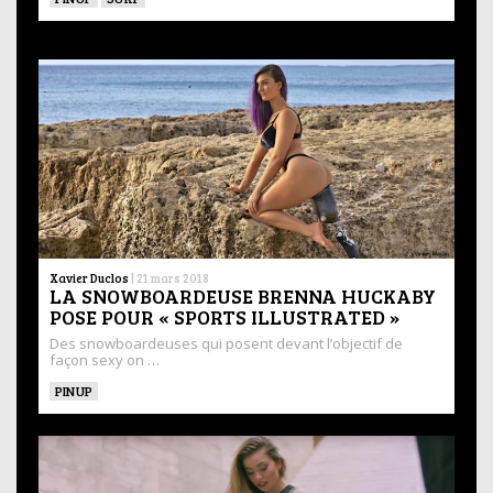
Xavier Duclos
|
21 mars 2018
LA SNOWBOARDEUSE BRENNA HUCKABY
POSE POUR « SPORTS ILLUSTRATED »
Des snowboardeuses qui posent devant l’objectif de
façon sexy on …
PINUP