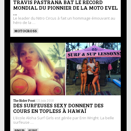
TRAVIS PASTRANA BAT LE RECORD
MONDIAL DU PIONNIER DE LA MOTO EVEL
…
Le leader du Nitro Circus à fait un hommage émouvant au
héro de la …
MOTOCROSS
The Rider Post
|
21 juin 2018
DES SURFEUSES SEXY DONNENT DES
COURS EN TOPLESS À HAWAÏ
L’école Aloha Surf Girls est gérée par Erin Wright. La belle
surfeuse …
PINUP
SURF