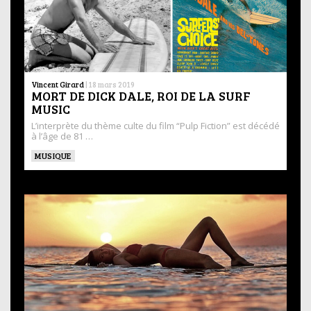
Vincent Girard
|
18 mars 2019
MORT DE DICK DALE, ROI DE LA SURF
MUSIC
L’interprète du thème culte du film “Pulp Fiction” est décédé
à l’âge de 81 …
MUSIQUE