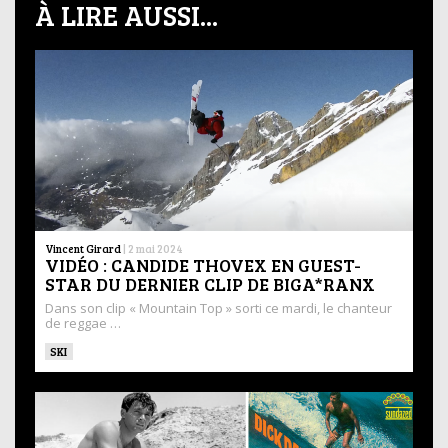
À LIRE AUSSI...
Vincent Girard
|
2 mai 2024
VIDÉO : CANDIDE THOVEX EN GUEST-
STAR DU DERNIER CLIP DE BIGA*RANX
Dans son clip « Mountain Top » sorti ce mardi, le chanteur
de reggae …
SKI