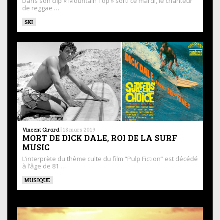
Dans son clip « Mountain Top » sorti ce mardi, le chanteur
de reggae …
SKI
Vincent Girard
|
18 mars 2019
MORT DE DICK DALE, ROI DE LA SURF
MUSIC
L’interprète du thème culte du film “Pulp Fiction” est décédé
à l’âge de 81 …
MUSIQUE