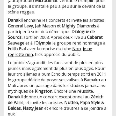
(autoproduit)
Microclimat
. Véritable tremplin pour
le groupe, il s’installe peu à peu sur le devant de la
scène reggae.
Danakil
enchaine les concerts et invite les artistes
General Levy, Jah Mason et Mighty Diamonds
à
participer à sont deuxième opus
Dialogue de
Sourds,
sorti en 2008. Après deux live au
Cabaret
Sauvage
et à l’
Olympia
le groupe rend hommage à
Edith Piaf
avec la reprise du tube
Non, je ne
regrette rien
, très apprécié du public.
Le public s’agrandit, les fans sont de plus en plus
jeunes mais également de plus en plus âgés. Pour
leur troisièmes album Echo du temps sorti en 2011
le groupe décide de poser ses valises à
Bamako
au
Mali après un passage dans les studios jamaïcains
mythiques de
Kingston
. Encore une réussite,
Danakil
donne un concert exceptionnel au
Zénith
de Paris
, et invite les artistes
Nuttea, Papa Style &
Baldas, Natty Jean
et encore d’autres à se joindre à
eux.